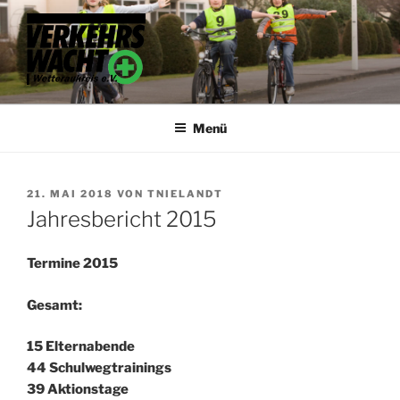
Zum
Inhalt
springen
VERKEHRSWACHT
Unser Anspruch: Unfälle vermeiden
WETTERAUKREIS
Menü
VERÖFFENTLICHT
21. MAI 2018
VON
TNIELANDT
AM
Jahresbericht 2015
Termine 2015
Gesamt:
15 Elternabende
44 Schulwegtrainings
39 Aktionstage